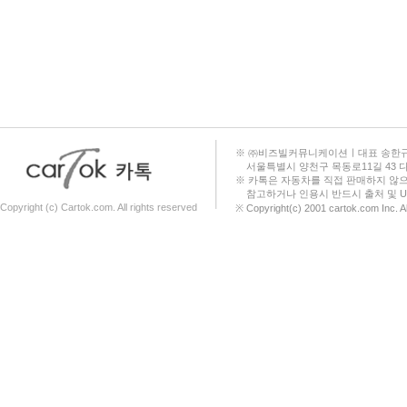
The new EV6
다니고-W
408
폴스타 2
필랑트
토레스 EVX
All New 3008 SUV
※ ㈜비즈빌커뮤니케이션ㅣ대표 송한규ㅣ대표번호
서울특별시 양천구 목동로11길 43 
더뉴 아이오닉5
※ 카톡은 자동차를 직접 판매하지 않
참고하거나 인용시 반드시 출처 및 U
The new A3
Copyright (c) Cartok.com. All rights reserved
※ Copyright(c) 2001 cartok.com Inc. 
G70 SHOOTING BRAKE
The all electric ACEMAN
THE NEW MINI Countryman
아이오닉6
The new Golf
The New 그랜저 하이브리드
New Camry
The all new 팰리세이드(LX3) Hybrid