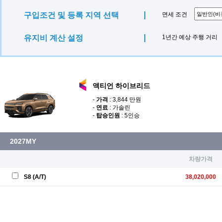
The new PV5
|
구입조건 및 등록 지역 선택
면세 조건
The New 그랜저
The all new 팰리세이드(LX3)
|
유지비 계산 설정
1년간 예상 주행 거리
EV5
The all new 그랜저(GN7) 하이브리드
The new K8 하이브리드
액티언 하이브리드
더 뉴 스타리아 라운지
-
가격
: 3,844 만원
T4K
-
연료
: 가솔린
-
탑승인원
: 5인승
포터2 Electric
더 뉴 스타리아 라운지 Hybrid
2027MY
다니고-T
다니고-L
차량가격
All New Prius
S8 (A/T)
38,020,000
더 뉴 봉고3트럭 EV
The New G70
GR86