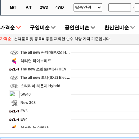
THE NEW MINI
M/T
A/T
2WD
4WD
~
The new 카니발
SEALION 6 DM-i
가격순
구입비순
공인연비순
환산연비순
The new K8
마사다 픽업
가격순
:
선택품목 및 등록비용을 제외한 순수 차량 가격 기준입니다.
마사다 밴
The all new 싼타페(MX5) Hybrid
액티언 하이브리드
The new 쏘렌토(MQ4) HEV
The all new 코나(SX2) Electric
스타리아 라운지 Hybrid
SW40
New 308
EV3
EV4
렉스턴 뉴 아레나
SEALION 7