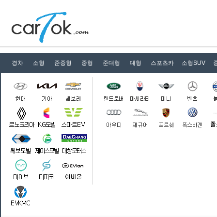
e-토비
TUNLAND
The new K5 하이브리드
더 뉴 스타리아 Hybrid
경차
소형
준중형
중형
준대형
대형
스포츠카
소형SUV
The new 스포티지 HEV
The Kia 타스만
The all new 싼타페(MX5)
다니고-C
쏘나타 The Edge N Line
New 그랑 콜레오스
SEAL
EX30
액티언
The new 쏘렌토(MQ4)
스타리아 라운지
The all new 그랜저(GN7)